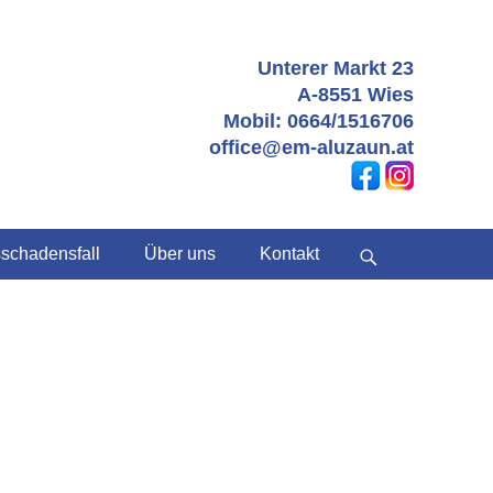
Unterer Markt 23
A-8551 Wies
Mobil: 0664/1516706
office@em-aluzaun.at
schadensfall
Über uns
Kontakt
bei
der
Suche