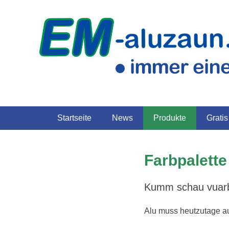
EM-AL
Hauptmenü
Zum
Startseite
News
Produkte
Grati
Inhalt
springen
Farbpalette
Kumm schau vuarbe
Alu muss heutzutage au