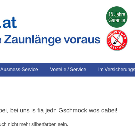
UZAUN - immer eine Zaunlänge voraus
s Ausmess-Service
Vorteile / Service
Im Versicherungs
i, bei uns is fia jedn Gschmock wos dabei!
ch nicht mehr silberfarben sein.